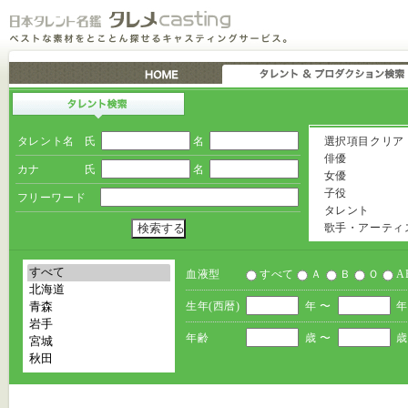
タレント名
氏
名
選択項目クリア
俳優
カナ
氏
名
女優
子役
フリーワード
タレント
歌手・アーティ
血液型
すべて
Ａ
Ｂ
Ｏ
A
生年(西暦)
年 〜
年
年齢
歳 〜
歳