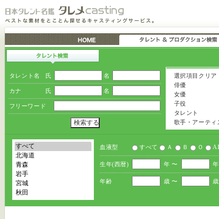
タレント名
氏
名
選択項目クリア
俳優
カナ
氏
名
女優
子役
フリーワード
タレント
歌手・アーティ
血液型
すべて
Ａ
Ｂ
Ｏ
A
生年(西暦)
年 〜
年
年齢
歳 〜
歳