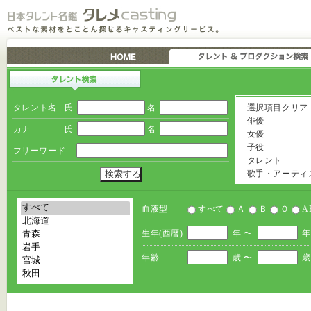
タレント名
氏
名
選択項目クリア
俳優
カナ
氏
名
女優
子役
フリーワード
タレント
歌手・アーティ
血液型
すべて
Ａ
Ｂ
Ｏ
A
生年(西暦)
年 〜
年
年齢
歳 〜
歳