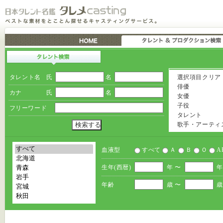
タレント名
氏
名
選択項目クリア
俳優
カナ
氏
名
女優
子役
フリーワード
タレント
歌手・アーティ
血液型
すべて
Ａ
Ｂ
Ｏ
A
生年(西暦)
年 〜
年
年齢
歳 〜
歳