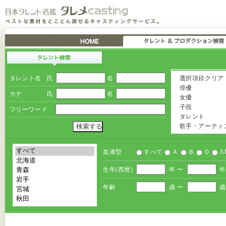
タレント名
氏
名
選択項目クリア
俳優
カナ
氏
名
女優
子役
フリーワード
タレント
歌手・アーティ
血液型
すべて
Ａ
Ｂ
Ｏ
A
生年(西暦)
年 〜
年
年齢
歳 〜
歳