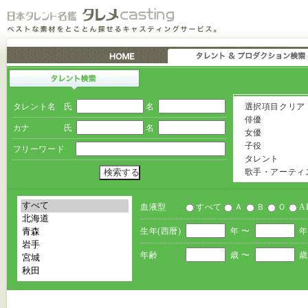
タレント名
氏
名
選択項目クリア
俳優
カナ
氏
名
女優
子役
フリーワード
タレント
歌手・アーティ
血液型
すべて
Ａ
Ｂ
Ｏ
A
生年(西暦)
年 〜
年
年齢
歳 〜
歳