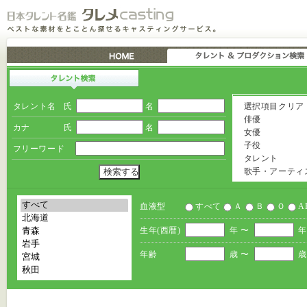
タレント名
氏
名
選択項目クリア
俳優
カナ
氏
名
女優
子役
フリーワード
タレント
歌手・アーティ
血液型
すべて
Ａ
Ｂ
Ｏ
A
生年(西暦)
年 〜
年
年齢
歳 〜
歳