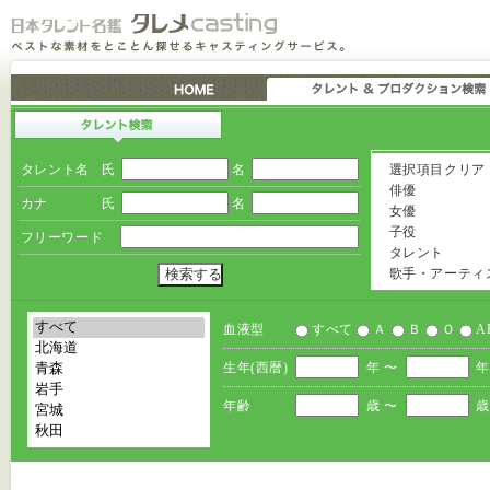
タレント名
氏
名
選択項目クリア
俳優
カナ
氏
名
女優
子役
フリーワード
タレント
歌手・アーティ
血液型
すべて
Ａ
Ｂ
Ｏ
A
生年(西暦)
年 〜
年
年齢
歳 〜
歳