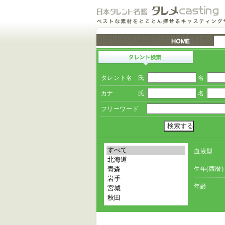
タレント名
氏
名
カナ
氏
名
フリーワード
血液型
生年(西暦)
年齢