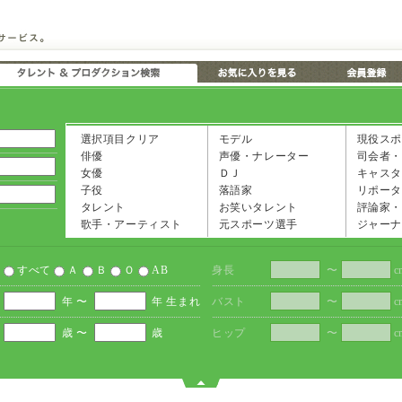
選択項目クリア
モデル
現役スポ
俳優
声優・ナレーター
司会者・
女優
ＤＪ
キャスタ
子役
落語家
リポータ
タレント
お笑いタレント
評論家・
歌手・アーティスト
元スポーツ選手
ジャーナ
すべて
Ａ
Ｂ
Ｏ
AB
身長
〜
c
年 〜
年 生まれ
バスト
〜
c
歳 〜
歳
ヒップ
〜
c