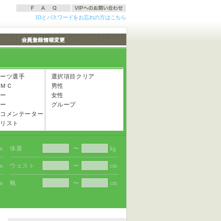
IDとパスワードをお忘れの方はこちら
ーツ選手
選択項目クリア
ＭＣ
男性
ー
女性
ー
グループ
コメンテーター
リスト
m
体重
〜
kg
m
ウェスト
〜
cm
m
靴
〜
cm