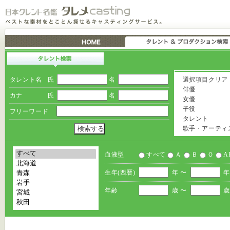
タレント名
氏
名
選択項目クリア
俳優
カナ
氏
名
女優
子役
フリーワード
タレント
歌手・アーティ
血液型
すべて
Ａ
Ｂ
Ｏ
A
生年(西暦)
年 〜
年
年齢
歳 〜
歳