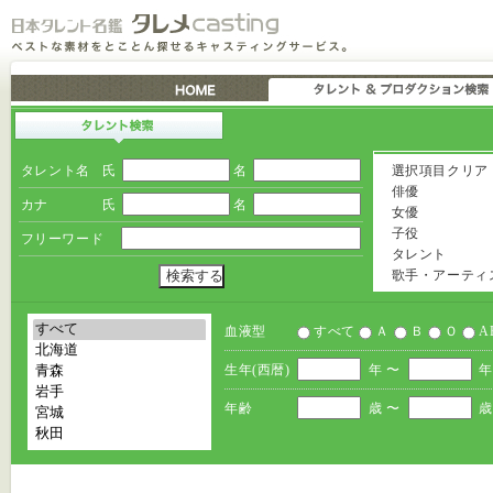
タレント名
氏
名
選択項目クリア
俳優
カナ
氏
名
女優
子役
フリーワード
タレント
歌手・アーティ
血液型
すべて
Ａ
Ｂ
Ｏ
A
生年(西暦)
年 〜
年
年齢
歳 〜
歳