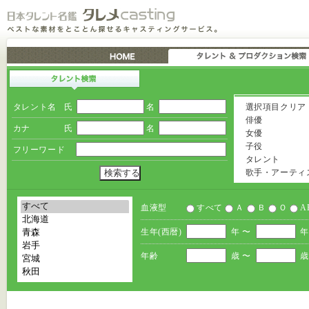
タレント名
氏
名
選択項目クリア
俳優
カナ
氏
名
女優
子役
フリーワード
タレント
歌手・アーティ
血液型
すべて
Ａ
Ｂ
Ｏ
A
生年(西暦)
年 〜
年
年齢
歳 〜
歳