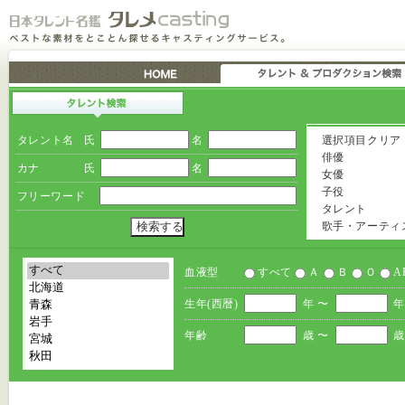
タレント名
氏
名
選択項目クリア
俳優
カナ
氏
名
女優
子役
フリーワード
タレント
歌手・アーティ
血液型
すべて
Ａ
Ｂ
Ｏ
A
生年(西暦)
年 〜
年
年齢
歳 〜
歳