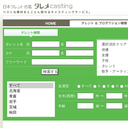
タレント名
氏
名
選択項目クリア
俳優
カナ
氏
名
女優
子役
フリーワード
タレント
歌手・アーティ
血液型
すべて
Ａ
Ｂ
Ｏ
A
生年(西暦)
年 〜
年
年齢
歳 〜
歳