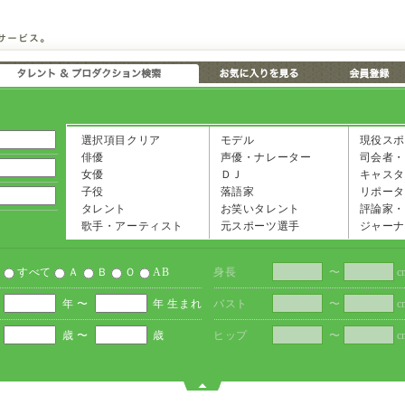
選択項目クリア
モデル
現役スポ
俳優
声優・ナレーター
司会者・
女優
ＤＪ
キャスタ
子役
落語家
リポータ
タレント
お笑いタレント
評論家・
歌手・アーティスト
元スポーツ選手
ジャーナ
すべて
Ａ
Ｂ
Ｏ
AB
身長
〜
c
年 〜
年 生まれ
バスト
〜
c
歳 〜
歳
ヒップ
〜
c