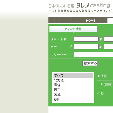
タレント名
氏
名
カナ
氏
名
フリーワード
血液型
生年(西暦)
年齢