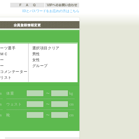
IDとパスワードをお忘れの方はこちら
ーツ選手
選択項目クリア
ＭＣ
男性
ー
女性
ー
グループ
コメンテーター
リスト
m
体重
〜
kg
m
ウェスト
〜
cm
m
靴
〜
cm