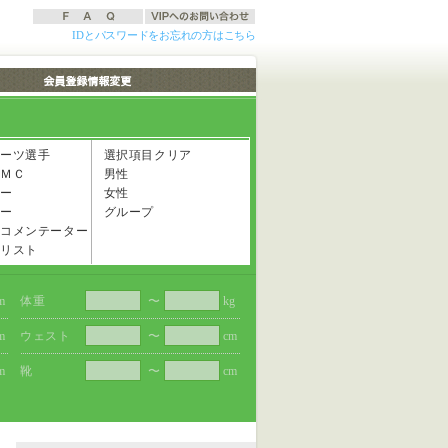
IDとパスワードをお忘れの方はこちら
ーツ選手
選択項目クリア
ＭＣ
男性
ー
女性
ー
グループ
コメンテーター
リスト
m
体重
〜
kg
m
ウェスト
〜
cm
m
靴
〜
cm