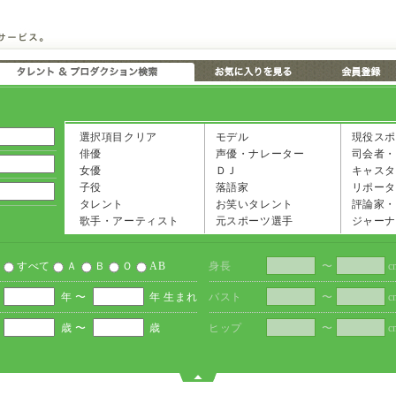
選択項目クリア
モデル
現役スポ
俳優
声優・ナレーター
司会者・
女優
ＤＪ
キャスタ
子役
落語家
リポータ
タレント
お笑いタレント
評論家・
歌手・アーティスト
元スポーツ選手
ジャーナ
すべて
Ａ
Ｂ
Ｏ
AB
身長
〜
c
年 〜
年 生まれ
バスト
〜
c
歳 〜
歳
ヒップ
〜
c