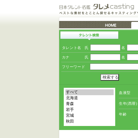
タレント名
氏
名
カナ
氏
名
フリーワード
血液型
生年(西暦)
年齢