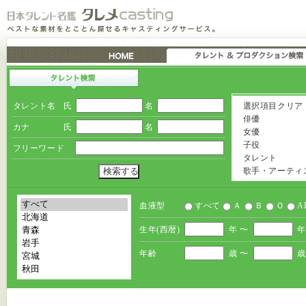
タレント名
氏
名
選択項目クリア
俳優
カナ
氏
名
女優
子役
フリーワード
タレント
歌手・アーティ
血液型
すべて
Ａ
Ｂ
Ｏ
A
生年(西暦)
年 〜
年
年齢
歳 〜
歳