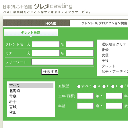
タレント名
氏
名
選択項目クリア
俳優
カナ
氏
名
女優
子役
フリーワード
タレント
歌手・アーティ
血液型
すべて
Ａ
Ｂ
Ｏ
A
生年(西暦)
年 〜
年
年齢
歳 〜
歳