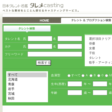
タレント名
氏
名
選択項目クリア
俳優
カナ
氏
名
女優
子役
フリーワード
タレント
歌手・アーティ
血液型
すべて
Ａ
Ｂ
Ｏ
A
生年(西暦)
年 〜
年
年齢
歳 〜
歳