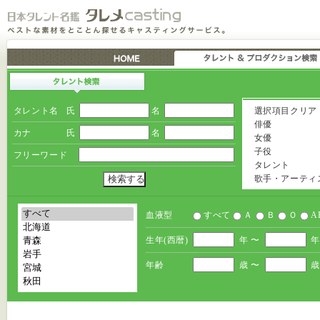
タレント名
氏
名
選択項目クリア
俳優
カナ
氏
名
女優
子役
フリーワード
タレント
歌手・アーティ
血液型
すべて
Ａ
Ｂ
Ｏ
A
生年(西暦)
年 〜
年
年齢
歳 〜
歳