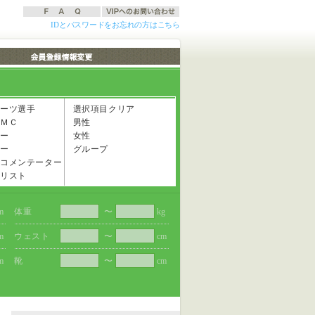
IDとパスワードをお忘れの方はこちら
ーツ選手
選択項目クリア
ＭＣ
男性
ー
女性
ー
グループ
コメンテーター
リスト
m
体重
〜
kg
m
ウェスト
〜
cm
m
靴
〜
cm