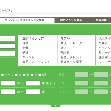
選択項目クリア
モデル
現役スポ
俳優
声優・ナレーター
司会者・
女優
ＤＪ
キャスタ
子役
落語家
リポータ
タレント
お笑いタレント
評論家・
歌手・アーティスト
元スポーツ選手
ジャーナ
すべて
Ａ
Ｂ
Ｏ
AB
身長
〜
c
年 〜
年 生まれ
バスト
〜
c
歳 〜
歳
ヒップ
〜
c