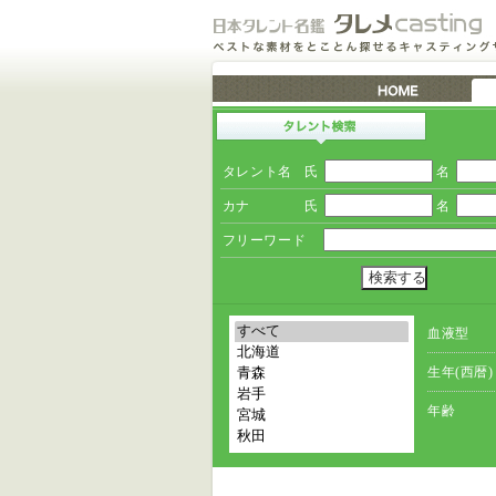
タレント名
氏
名
カナ
氏
名
フリーワード
血液型
生年(西暦)
年齢