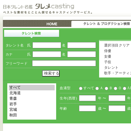
タレント名
氏
名
選択項目クリア
俳優
カナ
氏
名
女優
子役
フリーワード
タレント
歌手・アーティ
血液型
すべて
Ａ
Ｂ
Ｏ
A
生年(西暦)
年 〜
年
年齢
歳 〜
歳