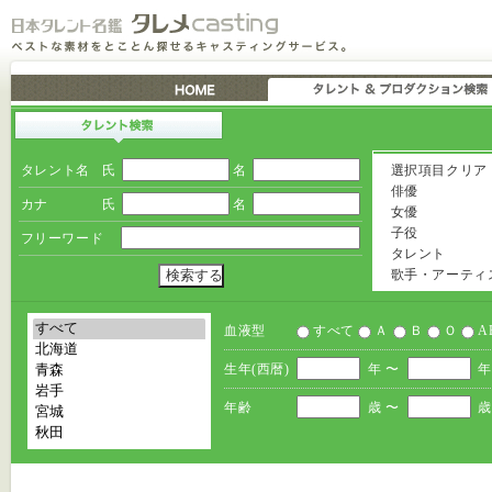
タレント名
氏
名
選択項目クリア
俳優
カナ
氏
名
女優
子役
フリーワード
タレント
歌手・アーティ
血液型
すべて
Ａ
Ｂ
Ｏ
A
生年(西暦)
年 〜
年
年齢
歳 〜
歳