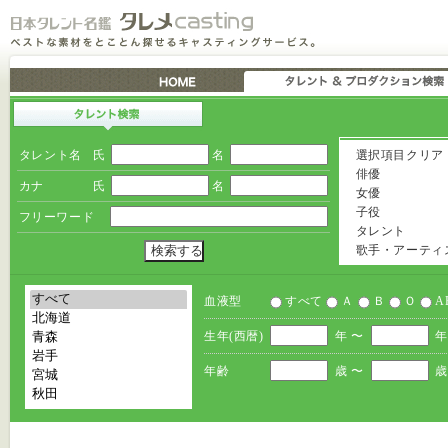
タレント名
氏
名
選択項目クリア
俳優
カナ
氏
名
女優
子役
フリーワード
タレント
歌手・アーティ
血液型
すべて
Ａ
Ｂ
Ｏ
A
生年(西暦)
年 〜
年
年齢
歳 〜
歳