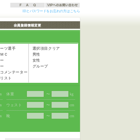
IDとパスワードをお忘れの方はこちら
ーツ選手
選択項目クリア
ＭＣ
男性
ー
女性
ー
グループ
コメンテーター
リスト
m
体重
〜
kg
m
ウェスト
〜
cm
m
靴
〜
cm