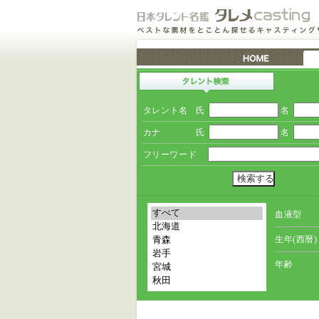
タレント名
氏
名
カナ
氏
名
フリーワード
血液型
生年(西暦)
年齢