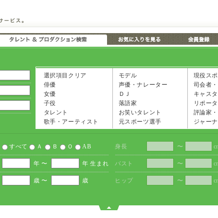
選択項目クリア
モデル
現役スポ
俳優
声優・ナレーター
司会者・
女優
ＤＪ
キャスタ
子役
落語家
リポータ
タレント
お笑いタレント
評論家・
歌手・アーティスト
元スポーツ選手
ジャーナ
すべて
Ａ
Ｂ
Ｏ
AB
身長
〜
c
年 〜
年 生まれ
バスト
〜
c
歳 〜
歳
ヒップ
〜
c