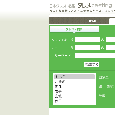
タレント名
氏
名
カナ
氏
名
フリーワード
血液型
生年(西暦)
年齢