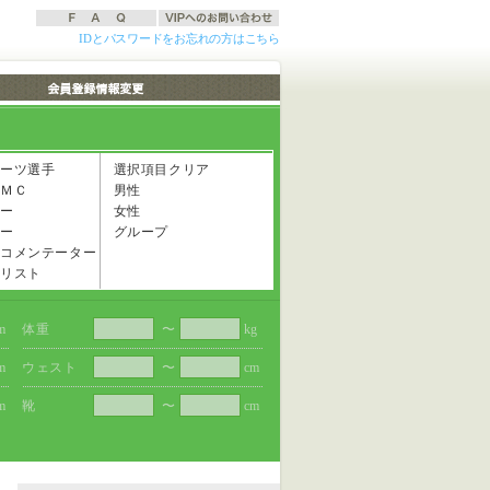
IDとパスワードをお忘れの方はこちら
ーツ選手
選択項目クリア
ＭＣ
男性
ー
女性
ー
グループ
コメンテーター
リスト
m
体重
〜
kg
m
ウェスト
〜
cm
m
靴
〜
cm