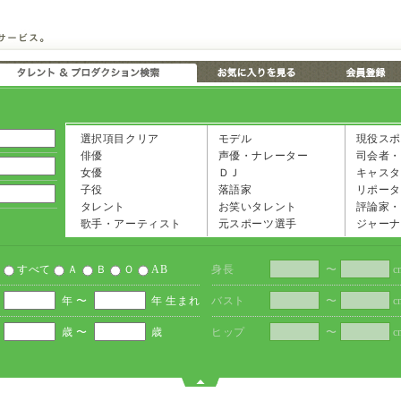
選択項目クリア
モデル
現役スポ
俳優
声優・ナレーター
司会者・
女優
ＤＪ
キャスタ
子役
落語家
リポータ
タレント
お笑いタレント
評論家・
歌手・アーティスト
元スポーツ選手
ジャーナ
すべて
Ａ
Ｂ
Ｏ
AB
身長
〜
c
年 〜
年 生まれ
バスト
〜
c
歳 〜
歳
ヒップ
〜
c