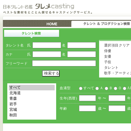
タレント名
氏
名
選択項目クリア
俳優
カナ
氏
名
女優
子役
フリーワード
タレント
歌手・アーティ
血液型
すべて
Ａ
Ｂ
Ｏ
A
生年(西暦)
年 〜
年
年齢
歳 〜
歳