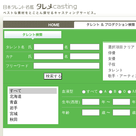
タレント名
氏
名
選択項目クリア
俳優
カナ
氏
名
女優
子役
フリーワード
タレント
歌手・アーティ
血液型
すべて
Ａ
Ｂ
Ｏ
A
生年(西暦)
年 〜
年
年齢
歳 〜
歳