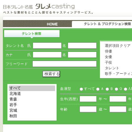
タレント名
氏
名
選択項目クリア
俳優
カナ
氏
名
女優
子役
フリーワード
タレント
歌手・アーティ
血液型
すべて
Ａ
Ｂ
Ｏ
A
生年(西暦)
年 〜
年
年齢
歳 〜
歳