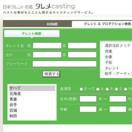
タレント名
氏
名
選択項目クリア
俳優
カナ
氏
名
女優
子役
フリーワード
タレント
歌手・アーティ
血液型
すべて
Ａ
Ｂ
Ｏ
A
生年(西暦)
年 〜
年
年齢
歳 〜
歳