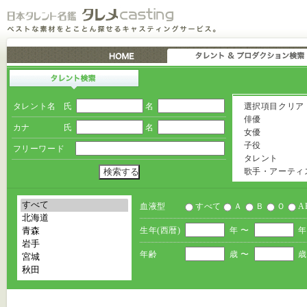
タレント名
氏
名
選択項目クリア
俳優
カナ
氏
名
女優
子役
フリーワード
タレント
歌手・アーティ
血液型
すべて
Ａ
Ｂ
Ｏ
A
生年(西暦)
年 〜
年
年齢
歳 〜
歳