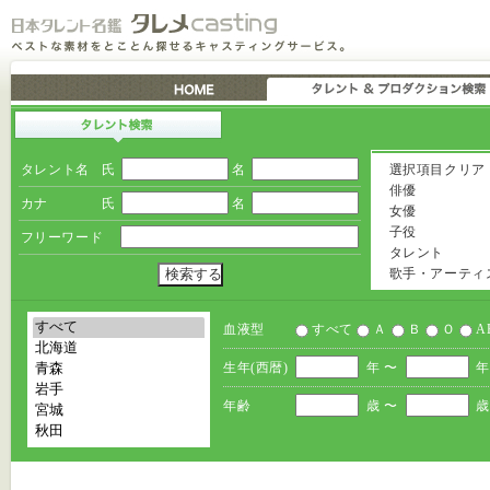
タレント名
氏
名
選択項目クリア
俳優
カナ
氏
名
女優
子役
フリーワード
タレント
歌手・アーティ
血液型
すべて
Ａ
Ｂ
Ｏ
A
生年(西暦)
年 〜
年
年齢
歳 〜
歳