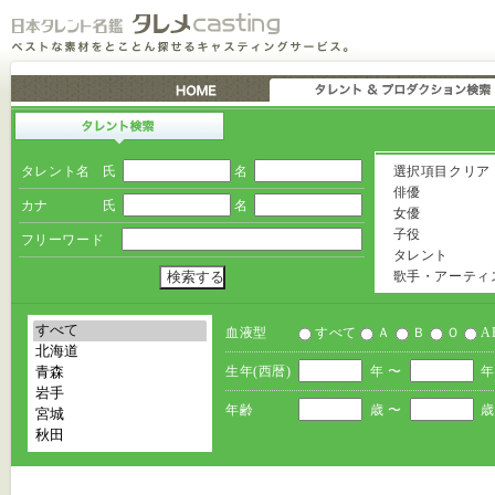
タレント名
氏
名
選択項目クリア
俳優
カナ
氏
名
女優
子役
フリーワード
タレント
歌手・アーティ
血液型
すべて
Ａ
Ｂ
Ｏ
A
生年(西暦)
年 〜
年
年齢
歳 〜
歳