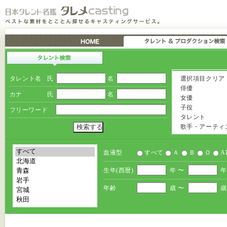
タレント名
氏
名
選択項目クリア
俳優
カナ
氏
名
女優
子役
フリーワード
タレント
歌手・アーティ
血液型
すべて
Ａ
Ｂ
Ｏ
A
生年(西暦)
年 〜
年
年齢
歳 〜
歳