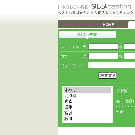
タレント名
氏
名
カナ
氏
名
フリーワード
血液型
生年(西暦)
年齢