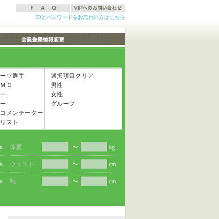
IDとパスワードをお忘れの方はこちら
ーツ選手
選択項目クリア
ＭＣ
男性
ー
女性
ー
グループ
コメンテーター
リスト
m
体重
〜
kg
m
ウェスト
〜
cm
m
靴
〜
cm