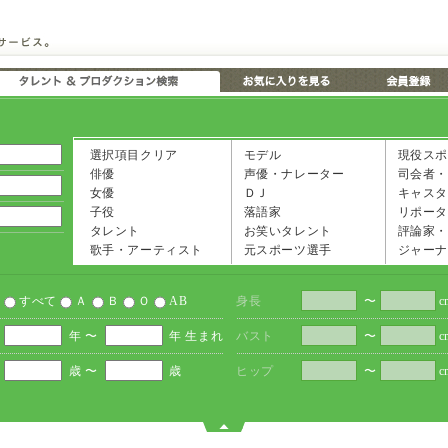
選択項目クリア
モデル
現役スポ
俳優
声優・ナレーター
司会者・
女優
ＤＪ
キャスタ
子役
落語家
リポータ
タレント
お笑いタレント
評論家・
歌手・アーティスト
元スポーツ選手
ジャーナ
すべて
Ａ
Ｂ
Ｏ
AB
身長
〜
c
年 〜
年 生まれ
バスト
〜
c
歳 〜
歳
ヒップ
〜
c