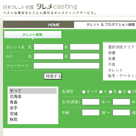
タレント名
氏
名
選択項目クリア
俳優
カナ
氏
名
女優
子役
フリーワード
タレント
歌手・アーティ
血液型
すべて
Ａ
Ｂ
Ｏ
A
生年(西暦)
年 〜
年
年齢
歳 〜
歳