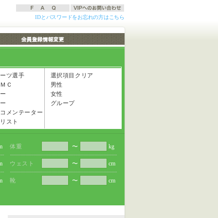
IDとパスワードをお忘れの方はこちら
ーツ選手
選択項目クリア
ＭＣ
男性
ー
女性
ー
グループ
コメンテーター
リスト
m
体重
〜
kg
m
ウェスト
〜
cm
m
靴
〜
cm