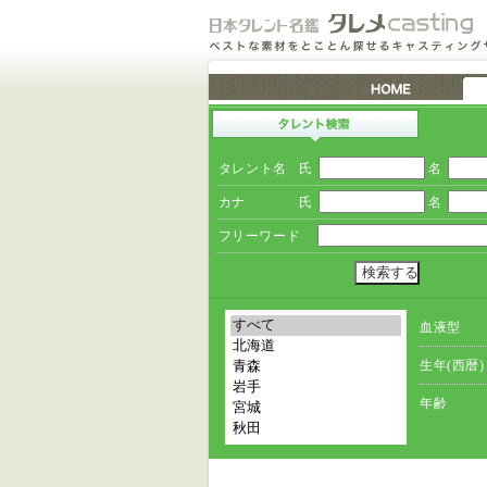
タレント名
氏
名
カナ
氏
名
フリーワード
血液型
生年(西暦)
年齢