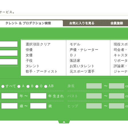
選択項目クリア
モデル
現役スポ
俳優
声優・ナレーター
司会者・
女優
ＤＪ
キャスタ
子役
落語家
リポータ
タレント
お笑いタレント
評論家・
歌手・アーティスト
元スポーツ選手
ジャーナ
すべて
Ａ
Ｂ
Ｏ
AB
身長
〜
c
年 〜
年 生まれ
バスト
〜
c
歳 〜
歳
ヒップ
〜
c