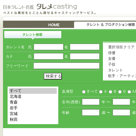
タレント名
氏
名
選択項目クリア
俳優
カナ
氏
名
女優
子役
フリーワード
タレント
歌手・アーティ
血液型
すべて
Ａ
Ｂ
Ｏ
A
生年(西暦)
年 〜
年
年齢
歳 〜
歳