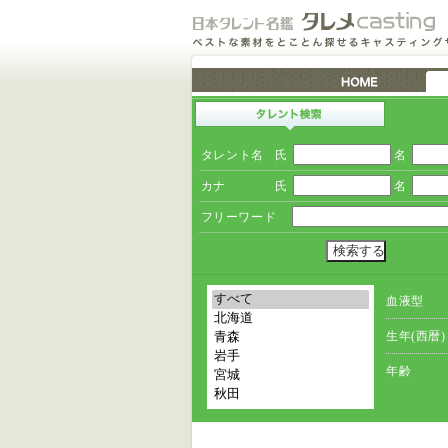
タレント名
氏
名
カナ
氏
名
フリーワード
血液型
生年(西暦)
年齢