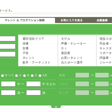
選択項目クリア
モデル
現役スポ
俳優
声優・ナレーター
司会者・
女優
ＤＪ
キャスタ
子役
落語家
リポータ
タレント
お笑いタレント
評論家・
歌手・アーティスト
元スポーツ選手
ジャーナ
すべて
Ａ
Ｂ
Ｏ
AB
身長
〜
c
年 〜
年 生まれ
バスト
〜
c
歳 〜
歳
ヒップ
〜
c