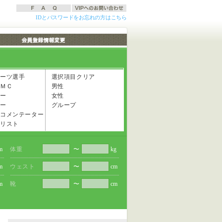
IDとパスワードをお忘れの方はこちら
ーツ選手
選択項目クリア
ＭＣ
男性
ー
女性
ー
グループ
コメンテーター
リスト
m
体重
〜
kg
m
ウェスト
〜
cm
m
靴
〜
cm