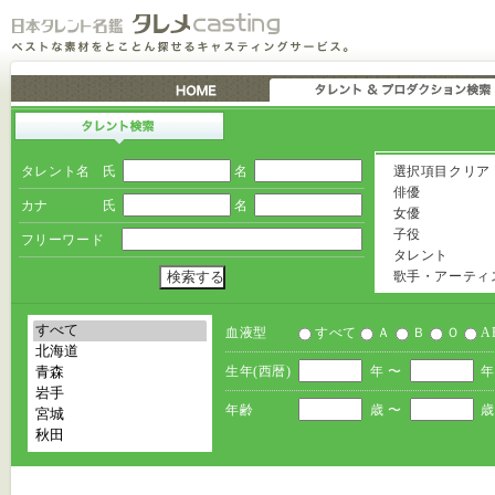
タレント名
氏
名
選択項目クリア
俳優
カナ
氏
名
女優
子役
フリーワード
タレント
歌手・アーティ
血液型
すべて
Ａ
Ｂ
Ｏ
A
生年(西暦)
年 〜
年
年齢
歳 〜
歳