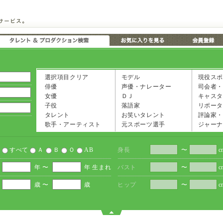
選択項目クリア
モデル
現役スポ
俳優
声優・ナレーター
司会者・
女優
ＤＪ
キャスタ
子役
落語家
リポータ
タレント
お笑いタレント
評論家・
歌手・アーティスト
元スポーツ選手
ジャーナ
すべて
Ａ
Ｂ
Ｏ
AB
身長
〜
c
年 〜
年 生まれ
バスト
〜
c
歳 〜
歳
ヒップ
〜
c