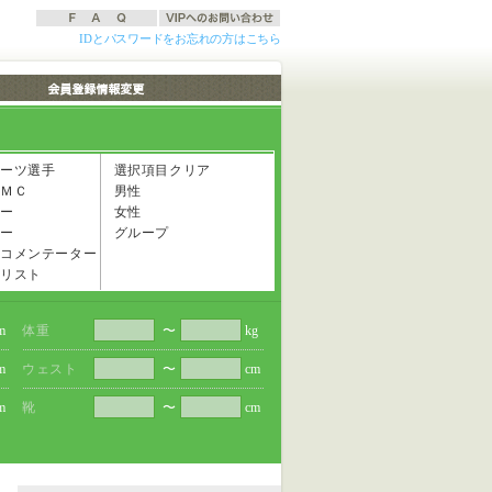
IDとパスワードをお忘れの方はこちら
ーツ選手
選択項目クリア
ＭＣ
男性
ー
女性
ー
グループ
コメンテーター
リスト
m
体重
〜
kg
m
ウェスト
〜
cm
m
靴
〜
cm