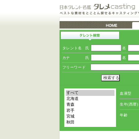
タレント名
氏
名
カナ
氏
名
フリーワード
血液型
生年(西暦)
年齢