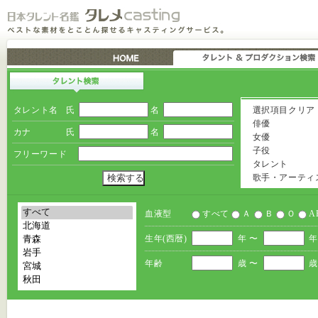
タレント名
氏
名
選択項目クリア
俳優
カナ
氏
名
女優
子役
フリーワード
タレント
歌手・アーティ
血液型
すべて
Ａ
Ｂ
Ｏ
A
生年(西暦)
年 〜
年
年齢
歳 〜
歳