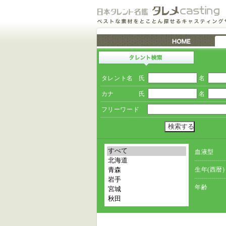
タレント名
氏
名
カナ
氏
名
フリーワード
血液型
生年(西暦)
年齢