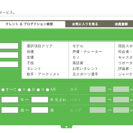
選択項目クリア
モデル
現役スポ
俳優
声優・ナレーター
司会者・
女優
ＤＪ
キャスタ
子役
落語家
リポータ
タレント
お笑いタレント
評論家・
歌手・アーティスト
元スポーツ選手
ジャーナ
すべて
Ａ
Ｂ
Ｏ
AB
身長
〜
c
年 〜
年 生まれ
バスト
〜
c
歳 〜
歳
ヒップ
〜
c