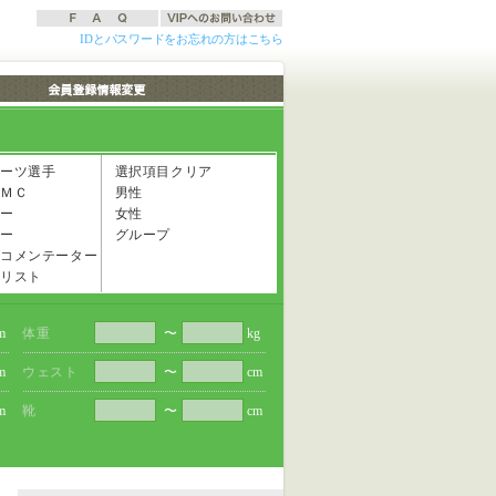
IDとパスワードをお忘れの方はこちら
ーツ選手
選択項目クリア
ＭＣ
男性
ー
女性
ー
グループ
コメンテーター
リスト
m
体重
〜
kg
m
ウェスト
〜
cm
m
靴
〜
cm