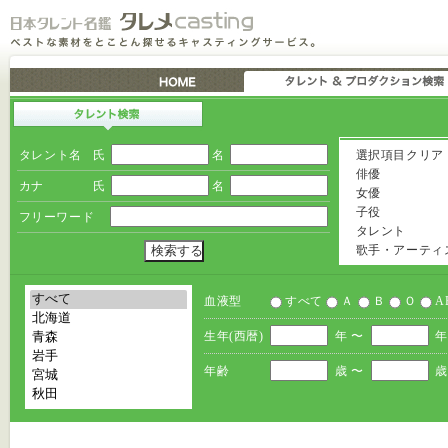
タレント名
氏
名
選択項目クリア
俳優
カナ
氏
名
女優
子役
フリーワード
タレント
歌手・アーティ
血液型
すべて
Ａ
Ｂ
Ｏ
A
生年(西暦)
年 〜
年
年齢
歳 〜
歳