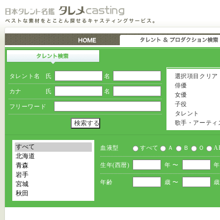
タレント名
氏
名
選択項目クリア
俳優
カナ
氏
名
女優
子役
フリーワード
タレント
歌手・アーティ
血液型
すべて
Ａ
Ｂ
Ｏ
A
生年(西暦)
年 〜
年
年齢
歳 〜
歳