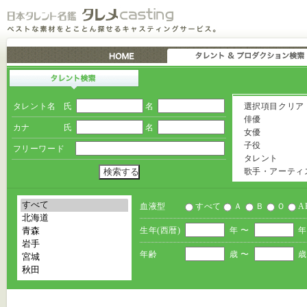
タレント名
氏
名
選択項目クリア
俳優
カナ
氏
名
女優
子役
フリーワード
タレント
歌手・アーティ
血液型
すべて
Ａ
Ｂ
Ｏ
A
生年(西暦)
年 〜
年
年齢
歳 〜
歳