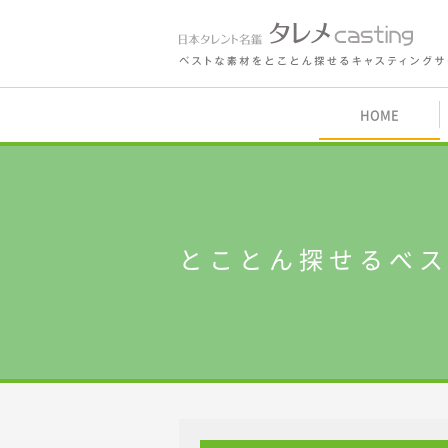
鑑 タレメcasting
HOME
内
とことん探せるベ