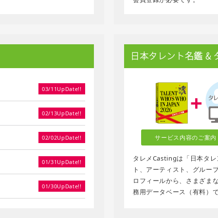
日本タレント名鑑 & タレ
03/11UpDate!!
02/13UpDate!!
サービス内容のご案内
02/02UpDate!!
タレメCastingは「日本
01/31UpDate!!
ト、アーティスト、グループ、
ロフィールから、さまざま
01/30UpDate!!
務用データベース（有料）