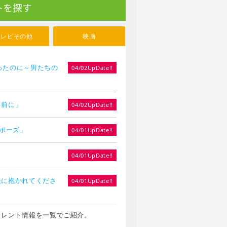
トを探す
テレビその他
映画
やったのに～男たちの
04/02UpDate!!
る前に」
04/02UpDate!!
ロポーズ」
04/01UpDate!!
」
04/01UpDate!!
夫に抱かれてくださ
04/01UpDate!!
タレント情報を一覧でご紹介。