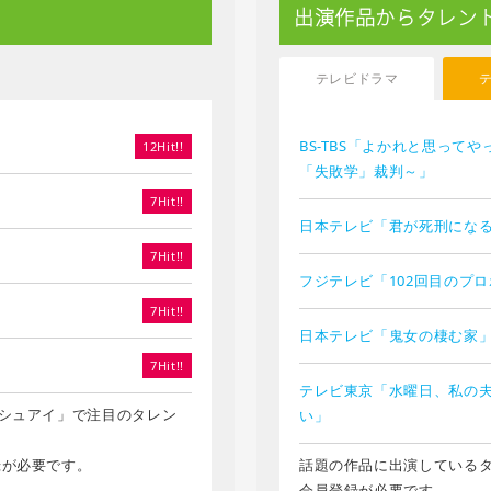
出演作品からタレン
テレビドラマ
BS-TBS「よかれと思って
12Hit!!
「失敗学」裁判～」
7Hit!!
日本テレビ「君が死刑にな
7Hit!!
フジテレビ「102回目のプ
7Hit!!
日本テレビ「鬼女の棲む家
7Hit!!
テレビ東京「水曜日、私の
シュアイ」で注目のタレン
い」
録が必要です。
話題の作品に出演している
会員登録が必要です。