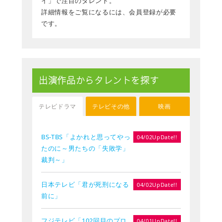
イ」で注目のタレント。
詳細情報をご覧になるには、会員登録が必要
です。
出演作品からタレントを探す
テレビドラマ
テレビその他
映画
BS-TBS「よかれと思ってやっ
04/02UpDate!!
たのに～男たちの「失敗学」
裁判～」
日本テレビ「君が死刑になる
04/02UpDate!!
前に」
フジテレビ「102回目のプロ
04/01UpDate!!