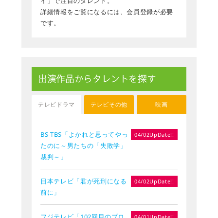
イ」で注目のタレント。
詳細情報をご覧になるには、会員登録が必要
です。
出演作品からタレントを探す
テレビドラマ
テレビその他
映画
BS-TBS「よかれと思ってやっ
04/02UpDate!!
たのに～男たちの「失敗学」
裁判～」
日本テレビ「君が死刑になる
04/02UpDate!!
前に」
フジテレビ「102回目のプロ
04/01UpDate!!