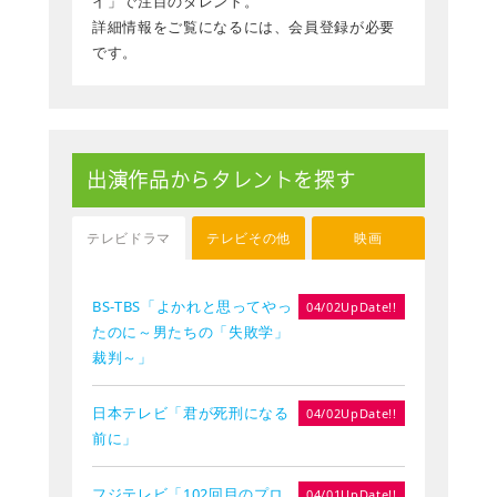
イ」で注目のタレント。
詳細情報をご覧になるには、会員登録が必要
です。
出演作品からタレントを探す
テレビドラマ
テレビその他
映画
BS-TBS「よかれと思ってやっ
04/02UpDate!!
たのに～男たちの「失敗学」
裁判～」
日本テレビ「君が死刑になる
04/02UpDate!!
前に」
フジテレビ「102回目のプロ
04/01UpDate!!